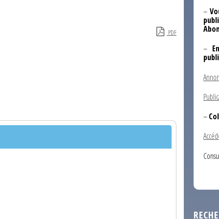
–
Vo
publi
Abon
PDF
–
E
publ
Annon
Public
–
Col
Accéd
Consu
RECHE