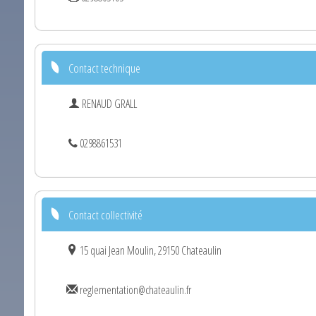
Contact technique
RENAUD GRALL
0298861531
Contact collectivité
15 quai Jean Moulin, 29150 Chateaulin
reglementation@chateaulin.fr