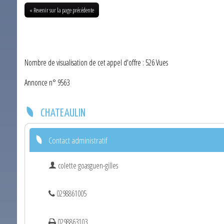
« Revenir sur la page précédente
Nombre de visualisation de cet appel d'offre : 526 Vues
Annonce n° 9563
CHATEAULIN
Contact administratif
colette goasguen-gilles
0298861005
0298863103