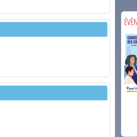
ÉVÈ
comm