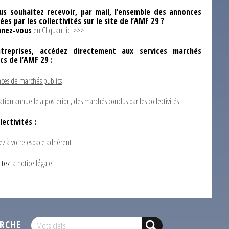
us souhaitez recevoir, par mail, l’ensemble des annonces
ées par les collectivités sur le site de l’AMF 29 ?
nez-vous
en Cliquant ici >>>
ntreprises, accédez directement aux services marchés
ics de l’AMF 29 :
ces de marchés publics
ation annuelle a posteriori, des marchés conclus par les collectivités
lectivités :
ez à votre espace adhérent
ltez
la notice légale
RCHE