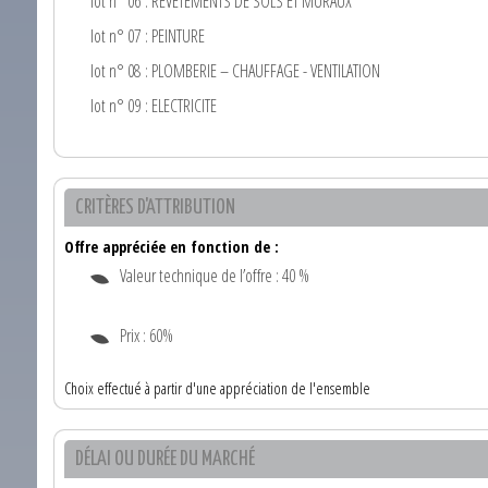
lot n° 06 : REVETEMENTS DE SOLS ET MURAUX
lot n° 07 : PEINTURE
lot n° 08 : PLOMBERIE – CHAUFFAGE - VENTILATION
lot n° 09 : ELECTRICITE
CRITÈRES D'ATTRIBUTION
Offre appréciée en fonction de :
Valeur technique de l’offre : 40 %
Prix : 60%
Choix effectué à partir d'une appréciation de l'ensemble
DÉLAI OU DURÉE DU MARCHÉ