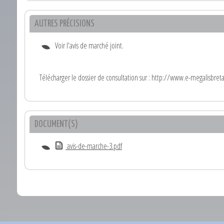
AUTRES PRÉCISIONS
Voir l'avis de marché joint.
Télécharger le dossier de consultation sur : http://www.e-megalisbret
DOCUMENT(S)
avis-de-marche-3.pdf