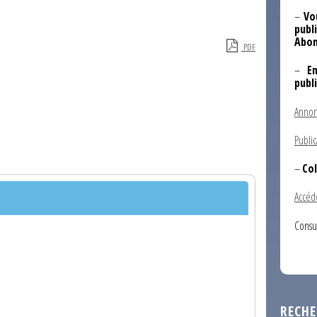
–
Vo
publi
Abon
PDF
–
E
publ
Annon
Public
–
Col
Accéd
Consu
RECHE