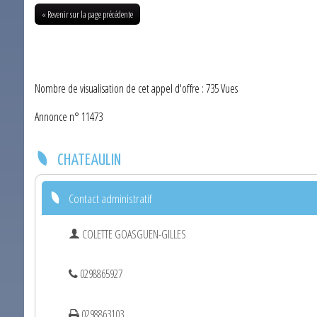
« Revenir sur la page précédente
Nombre de visualisation de cet appel d'offre : 735 Vues
Annonce n° 11473
CHATEAULIN
Contact administratif
COLETTE GOASGUEN-GILLES
0298865927
0298863103