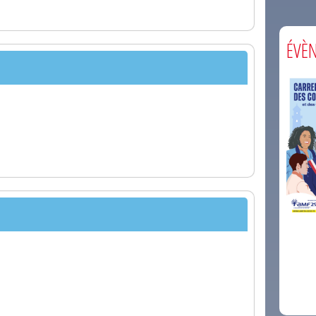
ÉVÈ
comm