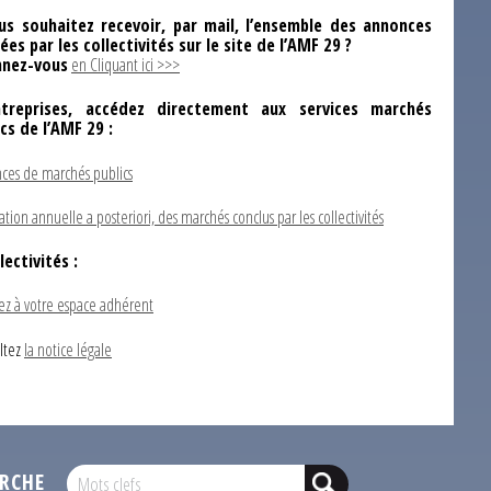
us souhaitez recevoir, par mail, l’ensemble des annonces
ées par les collectivités sur le site de l’AMF 29 ?
nez-vous
en Cliquant ici >>>
ntreprises, accédez directement aux services marchés
ics de l’AMF 29 :
ces de marchés publics
ation annuelle a posteriori, des marchés conclus par les collectivités
lectivités :
ez à votre espace adhérent
ltez
la notice légale
RCHE