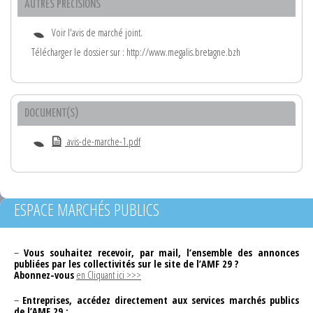
AUTRES PRÉCISIONS
Voir l'avis de marché joint.
Télécharger le dossier sur : http://www.megalis.bretagne.bzh
DOCUMENT(S)
avis-de-marche-1.pdf
ESPACE MARCHÉS PUBLICS
–
Vous souhaitez recevoir, par mail, l’ensemble des annonces
publiées par les collectivités sur le site de l’AMF 29 ?
Abonnez-vous
en Cliquant ici >>>
–
Entreprises, accédez directement aux services marchés publics
de l’AMF 29 :