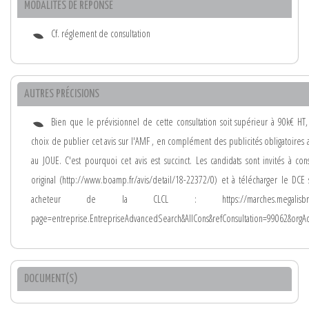
MODALITÉS DE RÉPONSE
Cf. réglement de consultation
AUTRES PRÉCISIONS
Bien que le prévisionnel de cette consultation soit supérieur à 90k€ HT, i
choix de publier cet avis sur l'AMF , en complément des publicités obligatoires
au JOUE. C'est pourquoi cet avis est succinct. Les candidats sont invités à con
original (http://www.boamp.fr/avis/detail/18-22372/0) et à télécharger le DCE s
acheteur de la CLCL : https://marches.megalisbretag
page=entreprise.EntrepriseAdvancedSearch&AllCons&refConsultation=99062&org
DOCUMENT(S)