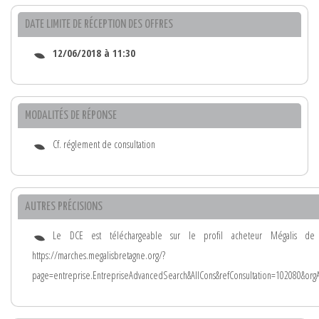
DATE LIMITE DE RÉCEPTION DES OFFRES
12/06/2018 à 11:30
MODALITÉS DE RÉPONSE
Cf. réglement de consultation
AUTRES PRÉCISIONS
Le DCE est téléchargeable sur le profil acheteur Mégalis de
https://marches.megalisbretagne.org/?
page=entreprise.EntrepriseAdvancedSearch&AllCons&refConsultation=102080&or