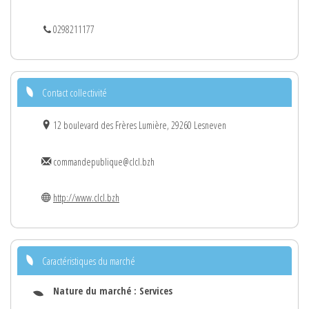
0298211177
Contact collectivité
12 boulevard des Frères Lumière, 29260 Lesneven
commandepublique@clcl.bzh
http://www.clcl.bzh
Caractéristiques du marché
Nature du marché :
Services