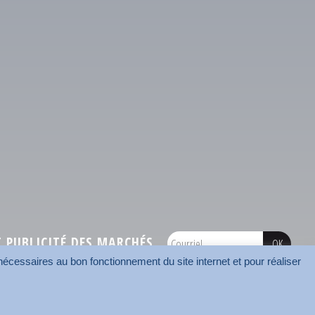
PUBLICITÉ DES MARCHÉS
écessaires au bon fonctionnement du site internet et pour réaliser
onnées
Mentions légales
Contact
Carrefour des communes
AMF