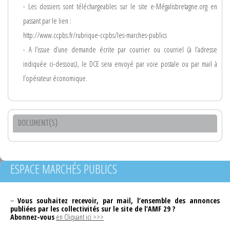
- Les dossiers sont téléchargeables sur le site e-Mégalisbretagne.org en
passant par le lien :
http://www.ccpbs.fr/rubrique-ccpbs/les-marches-publics
- A l’issue d’une demande écrite par courrier ou courriel (à l’adresse
indiquée ci-dessous), le DCE sera envoyé par voie postale ou par mail à
l’opérateur économique.
DOCUMENT(S)
ESPACE MARCHÉS PUBLICS
–
Vous souhaitez recevoir, par mail, l’ensemble des annonces
publiées par les collectivités sur le site de l’AMF 29 ?
Abonnez-vous
en Cliquant ici >>>