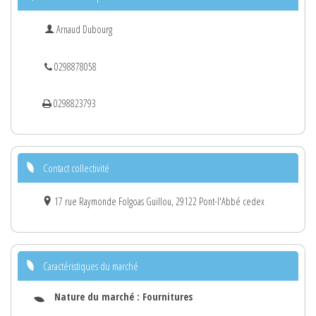
Arnaud Dubourg
0298878058
0298823793
Contact collectivité
17 rue Raymonde Folgoas Guillou, 29122 Pont-l'Abbé cedex
Caractéristiques du marché
Nature du marché :
Fournitures