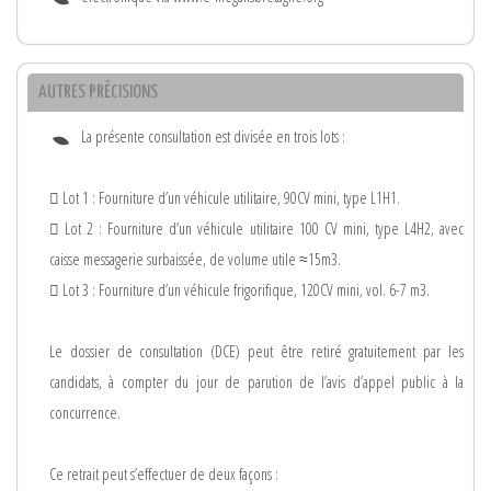
AUTRES PRÉCISIONS
La présente consultation est divisée en trois lots :
 Lot 1 : Fourniture d’un véhicule utilitaire, 90CV mini, type L1H1.
 Lot 2 : Fourniture d’un véhicule utilitaire 100 CV mini, type L4H2, avec
caisse messagerie surbaissée, de volume utile ≈15m3.
 Lot 3 : Fourniture d’un véhicule frigorifique, 120CV mini, vol. 6-7 m3.
Le dossier de consultation (DCE) peut être retiré gratuitement par les
candidats, à compter du jour de parution de l’avis d’appel public à la
concurrence.
Ce retrait peut s’effectuer de deux façons :