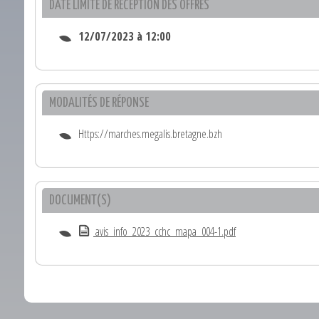
DATE LIMITE DE RÉCEPTION DES OFFRES
12/07/2023 à 12:00
MODALITÉS DE RÉPONSE
Https://marches.megalis.bretagne.bzh
DOCUMENT(S)
avis_info_2023_cchc_mapa_004-1.pdf