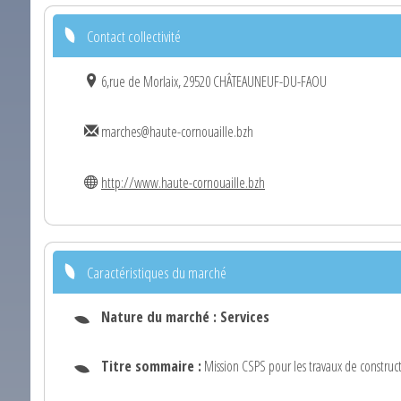
Contact collectivité
6,rue de Morlaix, 29520 CHÂTEAUNEUF-DU-FAOU
marches@haute-cornouaille.bzh
http://www.haute-cornouaille.bzh
Caractéristiques du marché
Nature du marché :
Services
Titre sommaire :
Mission CSPS pour les travaux de constru