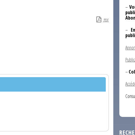
–
Vo
publi
Abon
PDF
–
E
publ
Annon
Public
–
Col
Accéd
Consu
RECHE