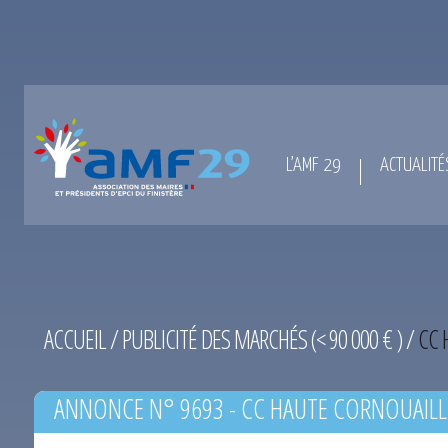
L’AMF 29
ACTUALITÉ
ACCUEIL
/
PUBLICITÉ DES MARCHÉS (< 90 000 € )
/
CC 
ANNONCE N° 9693 - CC HAUTE CORNOUAILL