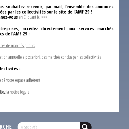
us souhaitez recevoir, par mail, l’ensemble des annonces
ées par les collectivités sur le site de l’AMF 29 ?
nez-vous
en Cliquant ici >>>
ntreprises, accédez directement aux services marchés
ics de l’AMF 29 :
ces de marchés publics
ation annuelle a posteriori, des marchés conclus par les collectivités
lectivités :
ez à votre espace adhérent
ltez
la notice légale
RCHE