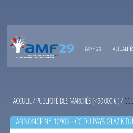
L’AMF 29
ACTUALITÉ
ACCUEIL
/
PUBLICITÉ DES MARCHÉS (< 90 000 € )
/
CC 
ANNONCE N° 10909 - CC DU PAYS GLAZIK DU