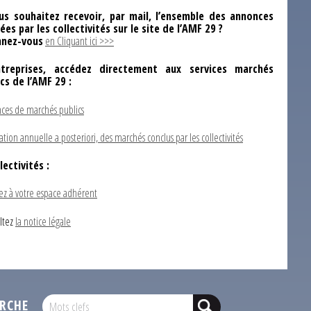
us souhaitez recevoir, par mail, l’ensemble des annonces
ées par les collectivités sur le site de l’AMF 29 ?
nez-vous
en Cliquant ici >>>
ntreprises, accédez directement aux services marchés
ics de l’AMF 29 :
ces de marchés publics
ation annuelle a posteriori, des marchés conclus par les collectivités
lectivités :
ez à votre espace adhérent
ltez
la notice légale
RCHE