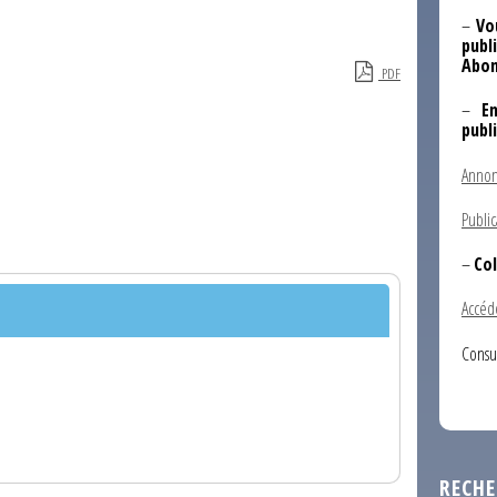
–
Vo
publi
Abon
PDF
–
E
publ
Annon
Public
–
Col
Accéd
Consu
RECHE