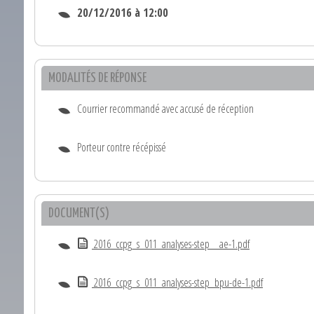
20/12/2016 à 12:00
MODALITÉS DE RÉPONSE
Courrier recommandé avec accusé de réception
Porteur contre récépissé
DOCUMENT(S)
2016_ccpg_s_011_analyses-step__ae-1.pdf
2016_ccpg_s_011_analyses-step_bpu-de-1.pdf