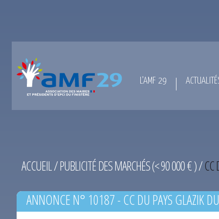
L’AMF 29
ACTUALITÉ
ACCUEIL
/
PUBLICITÉ DES MARCHÉS (< 90 000 € )
/
CC 
ANNONCE N° 10187 - CC DU PAYS GLAZIK DU