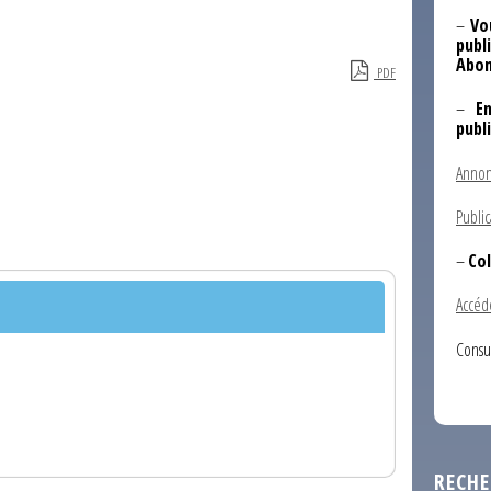
–
Vo
publi
Abon
PDF
–
E
publ
Annon
Public
–
Col
Accéd
Consu
RECHE