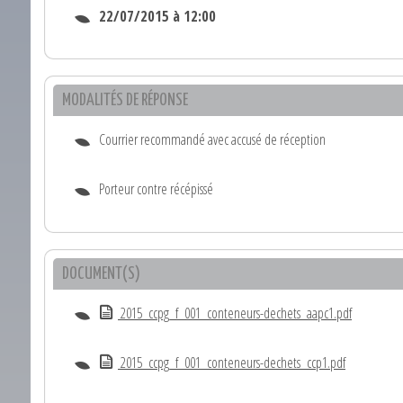
22/07/2015 à 12:00
MODALITÉS DE RÉPONSE
Courrier recommandé avec accusé de réception
Porteur contre récépissé
DOCUMENT(S)
2015_ccpg_f_001_conteneurs-dechets_aapc1.pdf
2015_ccpg_f_001_conteneurs-dechets_ccp1.pdf