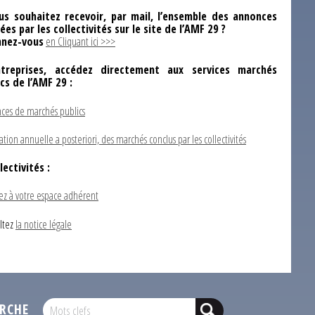
us souhaitez recevoir, par mail, l’ensemble des annonces
ées par les collectivités sur le site de l’AMF 29 ?
nez-vous
en Cliquant ici >>>
ntreprises, accédez directement aux services marchés
ics de l’AMF 29 :
ces de marchés publics
ation annuelle a posteriori, des marchés conclus par les collectivités
lectivités :
ez à votre espace adhérent
ltez
la notice légale
RCHE