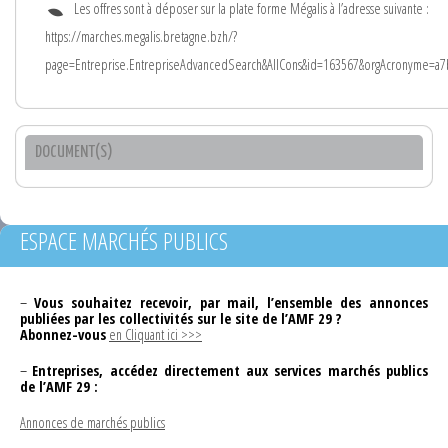
Les offres sont à déposer sur la plate forme Mégalis à l’adresse suivante :
https://marches.megalis.bretagne.bzh/?
page=Entreprise.EntrepriseAdvancedSearch&AllCons&id=163567&orgAcronyme=a7
DOCUMENT(S)
ESPACE MARCHÉS PUBLICS
–
Vous souhaitez recevoir, par mail, l’ensemble des annonces
publiées par les collectivités sur le site de l’AMF 29 ?
Abonnez-vous
en Cliquant ici >>>
–
Entreprises, accédez directement aux services marchés publics
de l’AMF 29 :
Annonces de marchés publics