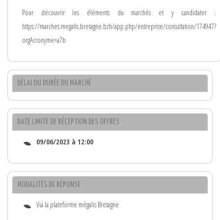
Pour découvrir les éléments du marchés et y candidater :
https://marches.megalis.bretagne.bzh/app.php/entreprise/consultation/174947?
orgAcronyme=a7b
DÉLAI OU DURÉE DU MARCHÉ
DATE LIMITE DE RÉCEPTION DES OFFRES
09/06/2023 à 12:00
MODALITÉS DE RÉPONSE
Via la plateforme mégalis Bretagne