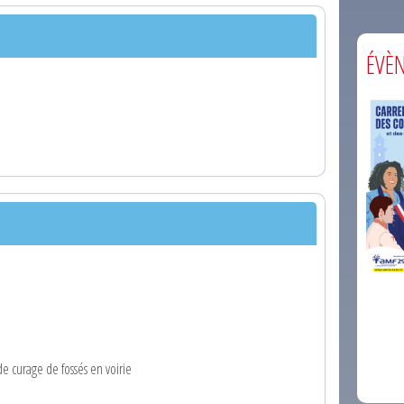
ÉVÈ
comm
e curage de fossés en voirie