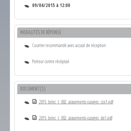
09/04/2015 à 12:00
MODALITÉS DE RÉPONSE
Courrier recommandé avec accusé de réception
Porteur contre récépissé
DOCUMENT(S)
2015_briec_t_002_arasements-curages_ccp1.pdf
2015_briec_t_002_arasements-curages_de1.pdf