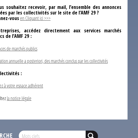
us souhaitez recevoir, par mail, l’ensemble des annonces
ées par les collectivités sur le site de l’AMF 29 ?
nez-vous
en Cliquant ici >>>
ntreprises, accédez directement aux services marchés
ics de l’AMF 29 :
ces de marchés publics
ation annuelle a posteriori, des marchés conclus par les collectivités
lectivités :
ez à votre espace adhérent
ltez
la notice légale
RCHE