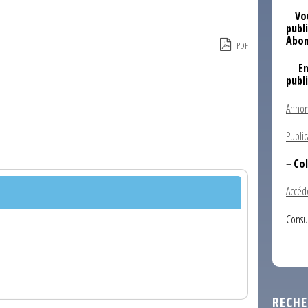
–
Vo
publi
Abon
PDF
–
E
publ
Annon
Public
–
Col
Accéd
Consu
RECHE