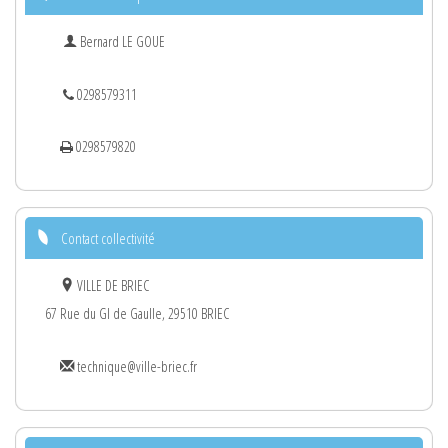
Bernard LE GOUE
0298579311
0298579820
Contact collectivité
VILLE DE BRIEC
67 Rue du Gl de Gaulle, 29510 BRIEC
technique@ville-briec.fr