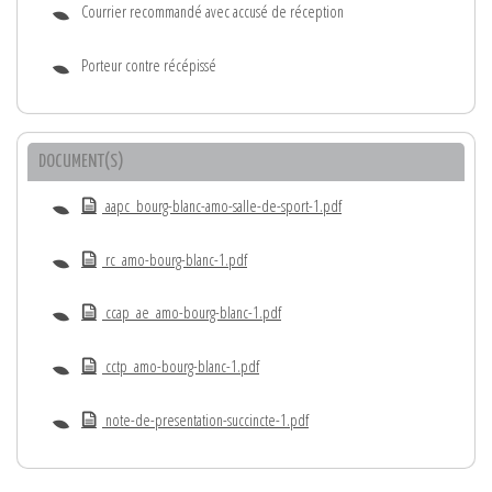
Courrier recommandé avec accusé de réception
Porteur contre récépissé
DOCUMENT(S)
aapc_bourg-blanc-amo-salle-de-sport-1.pdf
rc_amo-bourg-blanc-1.pdf
ccap_ae_amo-bourg-blanc-1.pdf
cctp_amo-bourg-blanc-1.pdf
note-de-presentation-succincte-1.pdf