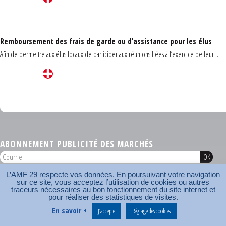
Remboursement des frais de garde ou d’assistance pour les élus
Afin de permettre aux élus locaux de participer aux réunions liées à l’exercice de leur ...
Carrefour des communes du Finistère 2026
ABONNEMENT PUBLICITÉ DES MARCHÉS
L’AMF 29 respecte vos données. En poursuivant votre navigation
AMF 29 © 2026
sur ce site, vous acceptez l’utilisation de cookies ou autres
Plan du site
Nos coordonnées
Mentions légales
Contact
traceurs nécessaires au bon fonctionnement du site internet et
pour réaliser des statistiques de visites.
Carrefour des communes
AMF
En savoir +
J’accepte
Réglage des cookies