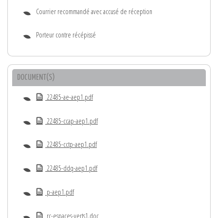
Courrier recommandé avec accusé de réception
Porteur contre récépissé
DOCUMENT(S)
22485-ae-aep1.pdf
22485-ccap-aep1.pdf
22485-cctp-aep1.pdf
22485-ddq-aep1.pdf
p-aep1.pdf
rc-espaces-verts1.doc