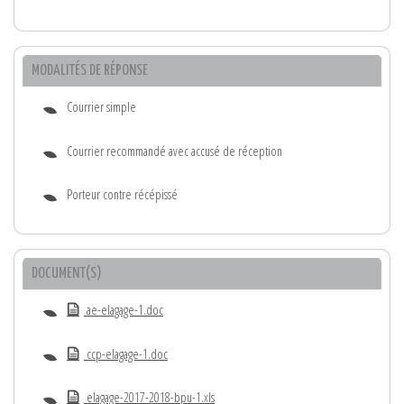
MODALITÉS DE RÉPONSE
Courrier simple
Courrier recommandé avec accusé de réception
Porteur contre récépissé
DOCUMENT(S)
ae-elagage-1.doc
ccp-elagage-1.doc
elagage-2017-2018-bpu-1.xls