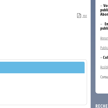
–
Vo
publi
Abon
PDF
–
E
publ
Annon
Public
–
Col
Accéd
Consu
RECHE