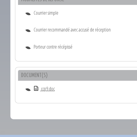
Courrier simple
Courrier recommandé avec accusé de réception
Porteur contre récépissé
DOCUMENT(S)
ccp9.doc