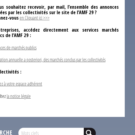
us souhaitez recevoir, par mail, l’ensemble des annonces
ées par les collectivités sur le site de l’AMF 29 ?
nez-vous
en Cliquant ici >>>
ntreprises, accédez directement aux services marchés
ics de l’AMF 29 :
ces de marchés publics
ation annuelle a posteriori, des marchés conclus par les collectivités
lectivités :
ez à votre espace adhérent
ltez
la notice légale
RCHE