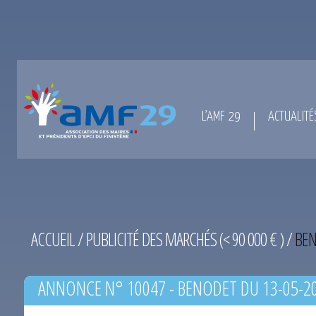
L’AMF 29
ACTUALITÉ
ACCUEIL
/
PUBLICITÉ DES MARCHÉS (< 90 000 € )
/
BEN
ANNONCE N° 10047 - BENODET DU 13-05-2