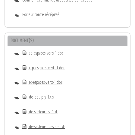
Porteur contre récépissé
DOCUMENT(S)
ae-espaces-verts-1.doc
ccp-espaces-verts-1.doc
rc-espaces-verts-1.doc
de-poulpry-1.xls
de-secteur-est-1.xls
de-secteur-ouest-1-1.xls