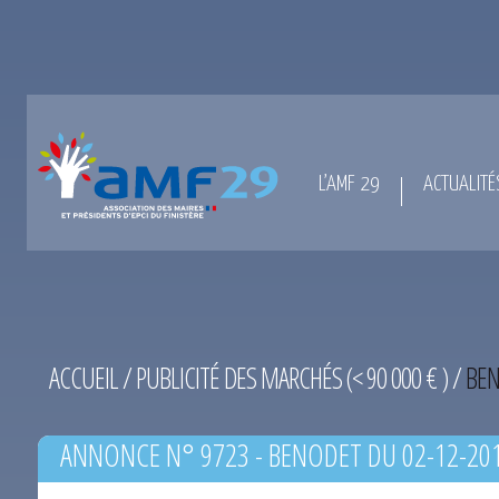
L’AMF 29
ACTUALITÉ
ACCUEIL
/
PUBLICITÉ DES MARCHÉS (< 90 000 € )
/
BEN
ANNONCE N° 9723 - BENODET DU 02-12-20