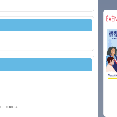
ÉVÈ
comm
res communaux