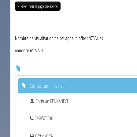
« Revenir sur la page précédente
Nombre de visualisation de cet appel d'offre : 975 Vues
Annonce n° 9723
Contact administratif
Christian PENNANECH
0298570546
0298570732