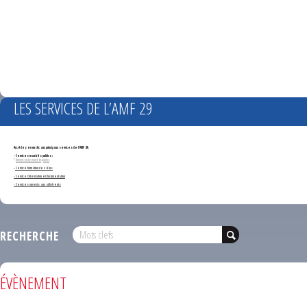
LES SERVICES DE L’AMF 29
Accédez en un clic aux principaux services de l'AMF 29 :
- Services marchés publics :
*
Annonces de marchés publics
-
Service formation des élus
- Service Orientation et documentation
- Services ouverts aux adhérents
RECHERCHE
ÉVÈNEMENT