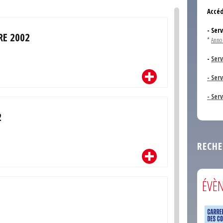
Accéd
- Ser
RE 2002
*
Anno
-
Serv
- Ser
- Ser
2
RECHE
ÉVÈ