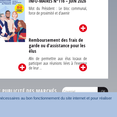
INFO-MAIRES N°116 – JUIN 2026
Mot du Président : Le bloc communal,
force de proximité et d'avenir
Remboursement des frais de
garde ou d’assistance pour les
Carrefour des
élus
unes du Finistère
2026
Afin de permettre aux élus locaux de
participer aux réunions liées à l’exercice
de leur ...
PUBLICITÉ DES MARCHÉS
écessaires au bon fonctionnement du site internet et pour réaliser
onnées
Mentions légales
Contact
Carrefour des communes
AMF