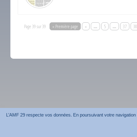
Page 39 sur 39
« Première page
«
…
5
…
37
38
L’AMF 29 respecte vos données. En poursuivant votre navigation su
AMF 29 © 2026